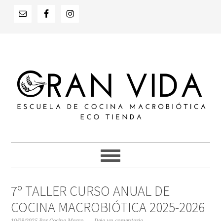
Saltar
Saltar
Saltar
a
al
al
la
contenido
pie
navegación
principal
de
principal
página
7º TALLER CURSO ANUAL DE
COCINA MACROBIÓTICA 2025-2026
10/08/2025
Por
Cocina Macro
Deja un comentario