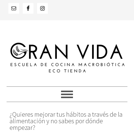
Saltar
Saltar
Saltar
a
al
al
la
contenido
pie
navegación
principal
de
principal
página
¿Quieres mejorar tus hábitos a través de la
alimentación y no sabes por dónde
empezar?